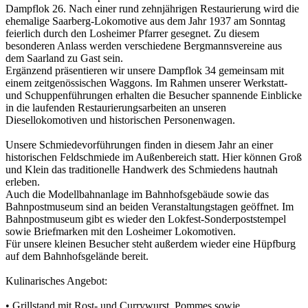
Dampflok 26. Nach einer rund zehnjährigen Restaurierung wird die
ehemalige Saarberg-Lokomotive aus dem Jahr 1937 am Sonntag
feierlich durch den Losheimer Pfarrer gesegnet. Zu diesem
besonderen Anlass werden verschiedene Bergmannsvereine aus
dem Saarland zu Gast sein.
Ergänzend präsentieren wir unsere Dampflok 34 gemeinsam mit
einem zeitgenössischen Waggons. Im Rahmen unserer Werkstatt-
und Schuppenführungen erhalten die Besucher spannende Einblicke
in die laufenden Restaurierungsarbeiten an unseren
Diesellokomotiven und historischen Personenwagen.
Unsere Schmiedevorführungen finden in diesem Jahr an einer
historischen Feldschmiede im Außenbereich statt. Hier können Groß
und Klein das traditionelle Handwerk des Schmiedens hautnah
erleben.
Auch die Modellbahnanlage im Bahnhofsgebäude sowie das
Bahnpostmuseum sind an beiden Veranstaltungstagen geöffnet. Im
Bahnpostmuseum gibt es wieder den Lokfest-Sonderpoststempel
sowie Briefmarken mit den Losheimer Lokomotiven.
Für unsere kleinen Besucher steht außerdem wieder eine Hüpfburg
auf dem Bahnhofsgelände bereit.
Kulinarisches Angebot:
• Grillstand mit Rost- und Currywurst, Pommes sowie